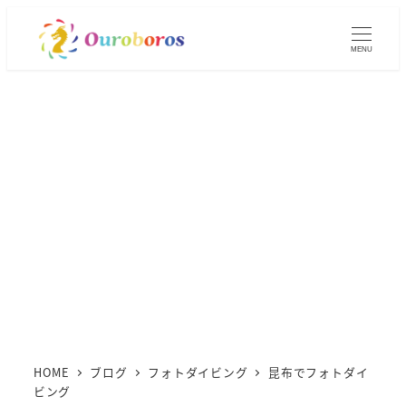
メ
イ
MENU
ン
コ
ン
テ
ン
ツ
へ
移
動
HOME
ブログ
フォトダイビング
昆布でフォトダイ
ビング