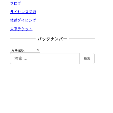
ブログ
ライセンス講習
体験ダイビング
未来チケット
バックナンバー
バ
ッ
検
検索
ク
索
ナ
ン
バ
ー