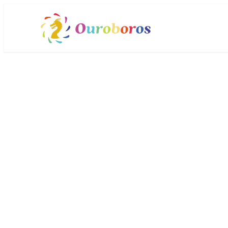
メ
イ
ン
コ
ン
テ
ン
ツ
へ
移
動