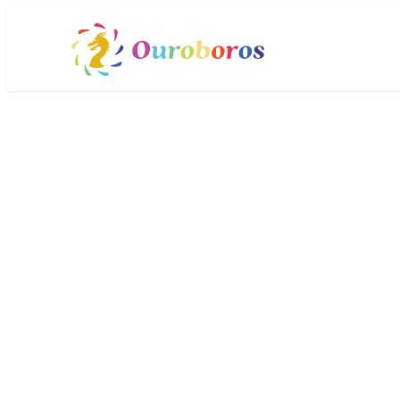
メ
イ
ン
コ
ン
テ
ン
ツ
へ
移
動