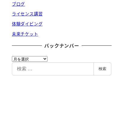
ブログ
ライセンス講習
体験ダイビング
未来チケット
バックナンバー
バ
ッ
検
検索
ク
索
ナ
ン
バ
ー