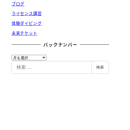
ブログ
ライセンス講習
体験ダイビング
未来チケット
バックナンバー
バ
ッ
検
検索
ク
索
ナ
ン
バ
ー