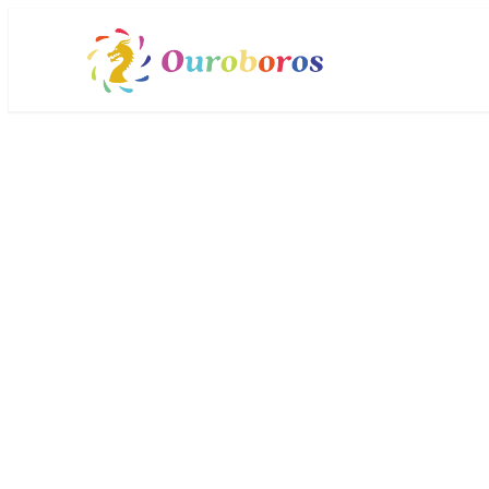
メ
イ
ン
コ
ン
テ
ン
ツ
へ
移
動