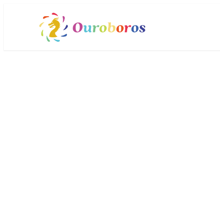
メ
イ
ン
コ
ン
テ
ン
ツ
へ
移
動