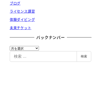
ブログ
ライセンス講習
体験ダイビング
未来チケット
バックナンバー
バ
ッ
検
検索
ク
索
ナ
ン
バ
ー