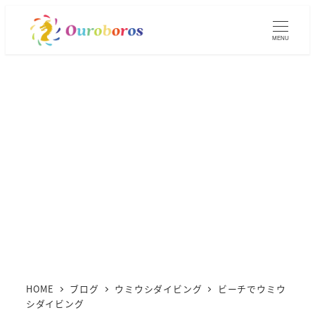
メ
イ
MENU
ン
コ
ン
テ
ン
ツ
へ
移
動
HOME
ブログ
ウミウシダイビング
ビーチでウミウ
シダイビング