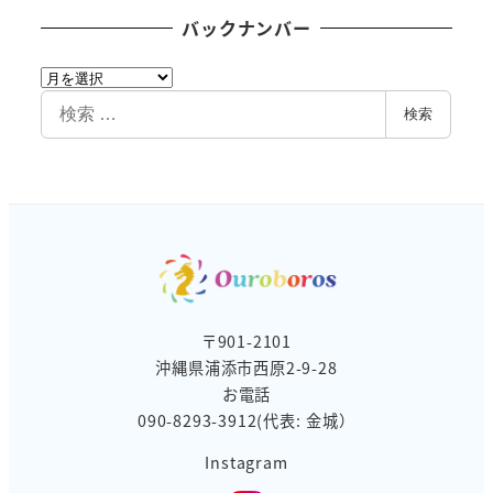
バックナンバー
バ
ッ
検
検索
ク
索
ナ
ン
バ
ー
〒901-2101
沖縄県浦添市西原2-9-28
お電話
090-8293-3912(代表: 金城）
Instagram