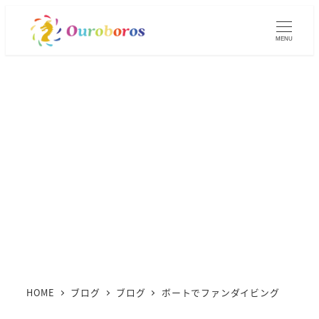
メ
イ
MENU
ン
コ
ン
テ
ン
ツ
へ
移
動
HOME
ブログ
ブログ
ボートでファンダイビング