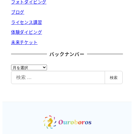
フォトダイビング
ブログ
ライセンス講習
体験ダイビング
未来チケット
バックナンバー
バ
ッ
検
検索
ク
索
ナ
ン
バ
ー