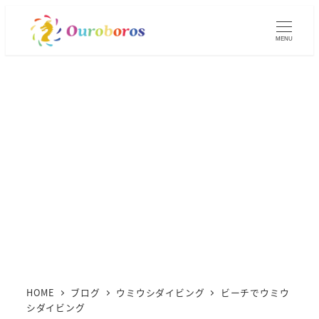
メ
イ
MENU
ン
コ
ン
テ
ン
ツ
へ
移
動
HOME
ブログ
ウミウシダイビング
ビーチでウミウ
シダイビング