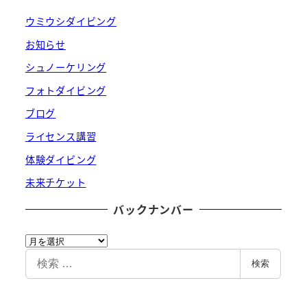
ウミウシダイビング
お知らせ
シュノーケリング
フォトダイビング
ブログ
ライセンス講習
体験ダイビング
未来チケット
バックナンバー
バ
ッ
検
検索
ク
索
ナ
ン