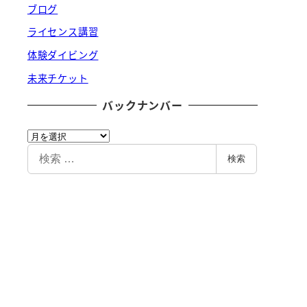
ブログ
ライセンス講習
体験ダイビング
未来チケット
バックナンバー
バ
ッ
検
検索
ク
索
ナ
ン
バ
ー