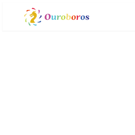
メ
イ
ン
コ
ン
テ
ン
ツ
へ
移
動