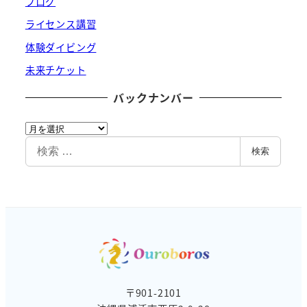
ブログ
ライセンス講習
体験ダイビング
未来チケット
バックナンバー
バ
ッ
検
検索
ク
索
ナ
ン
バ
ー
〒901-2101