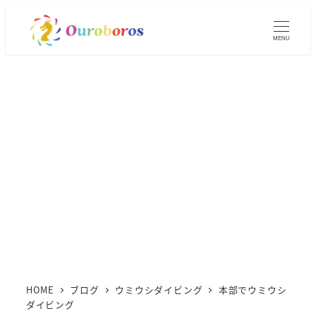
メ
イ
MENU
ン
コ
ン
テ
ン
ツ
へ
移
動
HOME
ブログ
ウミウシダイビング
本部でウミウシ
ダイビング