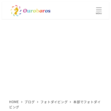
メ
イ
MENU
ン
コ
ン
テ
ン
ツ
へ
移
動
HOME
ブログ
フォトダイビング
本部でフォトダイ
ビング