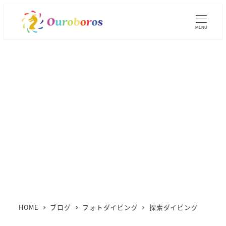
メ
イ
MENU
ン
コ
ン
テ
ン
ツ
へ
移
動
HOME
ブログ
フォトダイビング
探索ダイビング