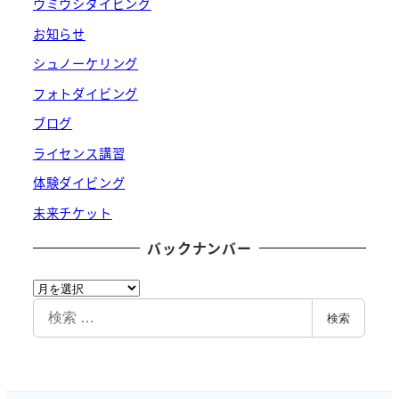
ウミウシダイビング
お知らせ
シュノーケリング
フォトダイビング
ブログ
ライセンス講習
体験ダイビング
未来チケット
バックナンバー
バ
ッ
検
検索
ク
索
ナ
ン
バ